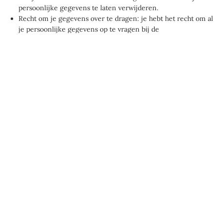
persoonlijke gegevens te laten verwijderen.
Recht om je gegevens over te dragen: je hebt het recht om al
je persoonlijke gegevens op te vragen bij de
verwerkingsverantwoordelijke en deze in hun geheel over te
dragen aan een andere verwerkingsverantwoordelijke.
Recht op bezwaar: je kan bezwaar maken tegen de
verwerking van je gegevens. Wij komen hieraan tegemoet,
tenzij er gegronde redenen voor verwerking zijn.
Om deze rechten uit te oefenen, neem contact met ons op.
Verwijs naar de contactgegevens onderaan dit cookiebeleid. Als
je een klacht hebt over hoe we met je gegevens omgaan, horen
we graag van je, maar je hebt ook het recht om een klacht in te
dienen bij de toezichthoudende autoriteit (de Autoriteit
Persoonsgegevens).
10. Contactinformatie
Voor vragen en/of opmerkingen met betrekking tot ons
cookiebeleid en deze verklaring kun je contact met ons
opnemen via de volgende contactinformatie: